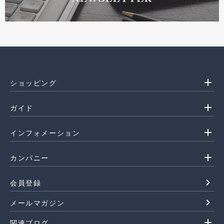
add
ショッピング
add
ガイド
add
インフォメーション
add
カンパニー
navigate_next
会員登録
navigate_next
メールマガジン
add
関連ブログ