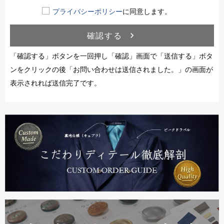
プライバシーポリシー
に同意します。
確認する
navigate_next
「確認する」ボタンを一回押し「確認」画面で「送信する」ボタ
ンをクリックの後「お問い合わせは送信されました。」の画面が
表示されれば送信完了です。