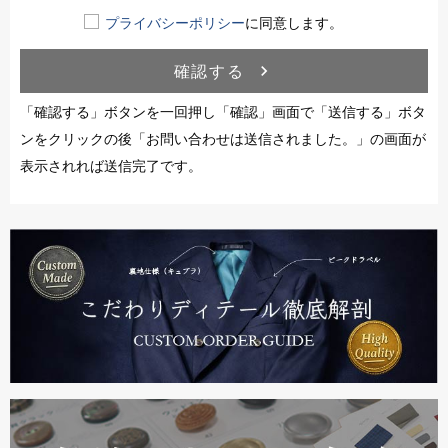
プライバシーポリシー
に同意します。
確認する
navigate_next
「確認する」ボタンを一回押し「確認」画面で「送信する」ボタ
ンをクリックの後「お問い合わせは送信されました。」の画面が
表示されれば送信完了です。