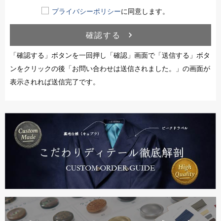
プライバシーポリシー
に同意します。
確認する
navigate_next
「確認する」ボタンを一回押し「確認」画面で「送信する」ボタ
ンをクリックの後「お問い合わせは送信されました。」の画面が
表示されれば送信完了です。