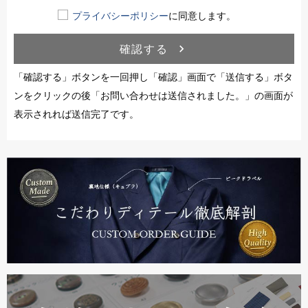
プライバシーポリシー
に同意します。
確認する
navigate_next
「確認する」ボタンを一回押し「確認」画面で「送信する」ボタ
ンをクリックの後「お問い合わせは送信されました。」の画面が
表示されれば送信完了です。