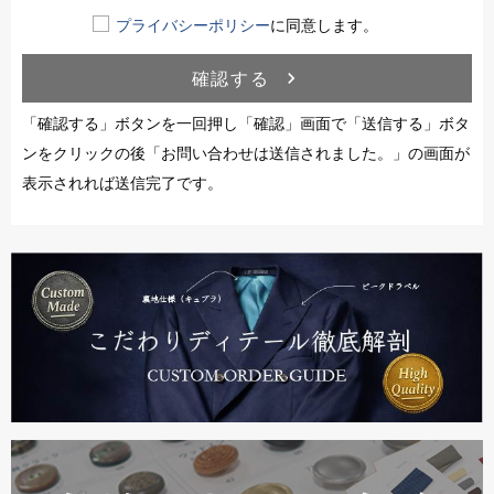
プライバシーポリシー
に同意します。
確認する
navigate_next
「確認する」ボタンを一回押し「確認」画面で「送信する」ボタ
ンをクリックの後「お問い合わせは送信されました。」の画面が
表示されれば送信完了です。