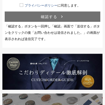
プライバシーポリシー
に同意します。
確認する
navigate_next
「確認する」ボタンを一回押し「確認」画面で「送信する」ボタ
ンをクリックの後「お問い合わせは送信されました。」の画面が
表示されれば送信完了です。