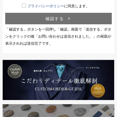
プライバシーポリシー
に同意します。
確認する
navigate_next
「確認する」ボタンを一回押し「確認」画面で「送信する」ボタ
ンをクリックの後「お問い合わせは送信されました。」の画面が
表示されれば送信完了です。