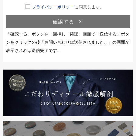
プライバシーポリシー
に同意します。
確認する
navigate_next
「確認する」ボタンを一回押し「確認」画面で「送信する」ボタ
ンをクリックの後「お問い合わせは送信されました。」の画面が
表示されれば送信完了です。