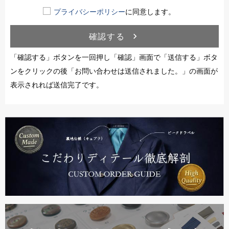
プライバシーポリシー
に同意します。
確認する
navigate_next
「確認する」ボタンを一回押し「確認」画面で「送信する」ボタ
ンをクリックの後「お問い合わせは送信されました。」の画面が
表示されれば送信完了です。