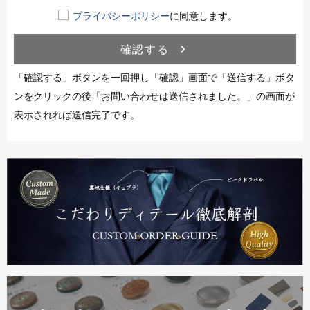
プライバシーポリシー
に同意します。
確認する
navigate_next
「確認する」ボタンを一回押し「確認」画面で「送信する」ボタ
ンをクリックの後「お問い合わせは送信されました。」の画面が
表示されれば送信完了です。