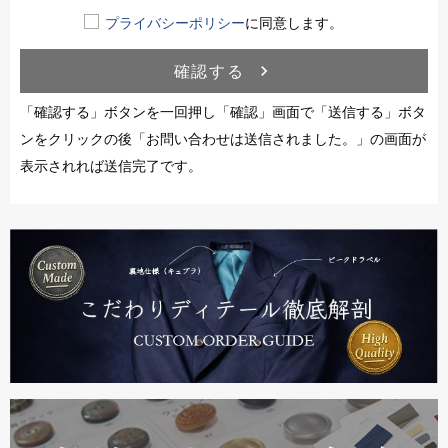
プライバシーポリシー
に同意します。
確認する
navigate_next
「確認する」ボタンを一回押し「確認」画面で「送信する」ボタ
ンをクリックの後「お問い合わせは送信されました。」の画面が
表示されれば送信完了です。