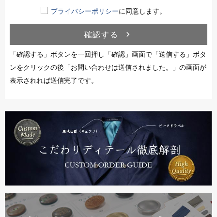
プライバシーポリシー
に同意します。
確認する
navigate_next
「確認する」ボタンを一回押し「確認」画面で「送信する」ボタ
ンをクリックの後「お問い合わせは送信されました。」の画面が
表示されれば送信完了です。