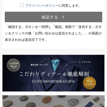
プライバシーポリシー
に同意します。
確認する
navigate_next
「確認する」ボタンを一回押し「確認」画面で「送信する」ボタ
ンをクリックの後「お問い合わせは送信されました。」の画面が
表示されれば送信完了です。