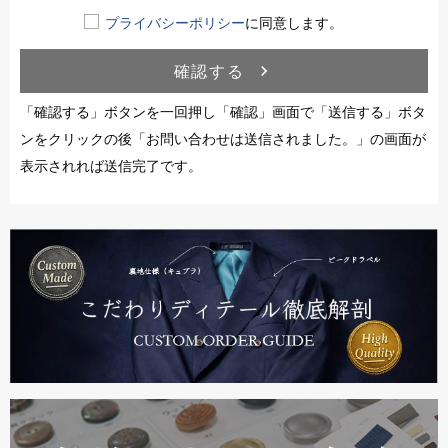
プライバシーポリシー
に同意します。
確認する
navigate_next
「確認する」ボタンを一回押し「確認」画面で「送信する」ボタ
ンをクリックの後「お問い合わせは送信されました。」の画面が
表示されれば送信完了です。