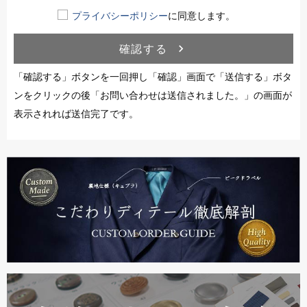
プライバシーポリシー
に同意します。
確認する
navigate_next
「確認する」ボタンを一回押し「確認」画面で「送信する」ボタ
ンをクリックの後「お問い合わせは送信されました。」の画面が
表示されれば送信完了です。