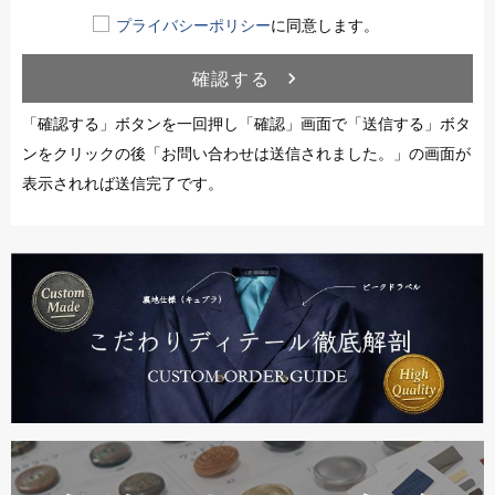
プライバシーポリシー
に同意します。
確認する
navigate_next
「確認する」ボタンを一回押し「確認」画面で「送信する」ボタ
ンをクリックの後「お問い合わせは送信されました。」の画面が
表示されれば送信完了です。