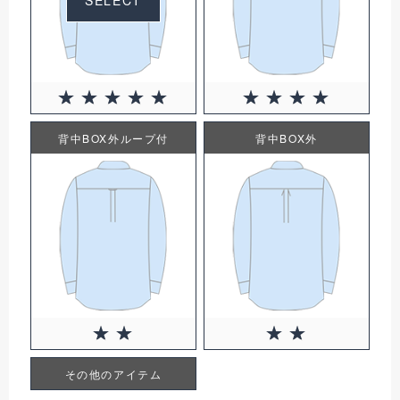
背中BOX外ループ付
背中BOX外
その他のアイテム