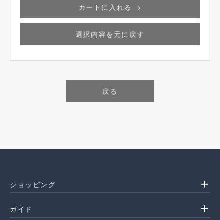
カートに入れる
選択内容を元に戻す
戻る
0円(税込)
add
ショッピング
add
ガイド