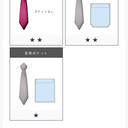
0円(税込)
直角ポケット