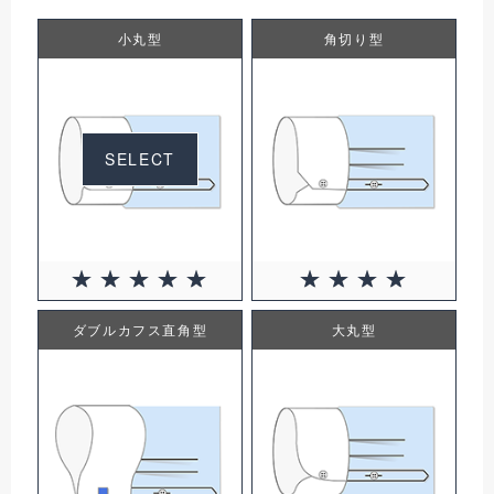
小丸型
角切り型
SELECT
0円(税込)
ダブルカフス直角型
大丸型