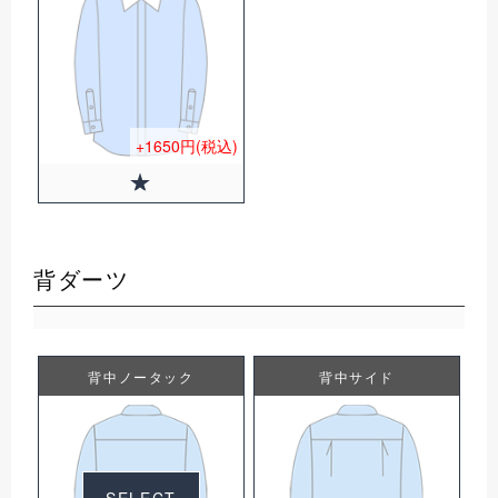
+1650円(税込)
背ダーツ
背中ノータック
背中サイド
0円(税込)
SELECT