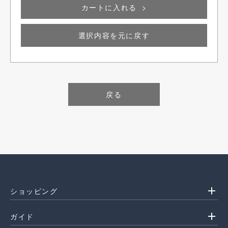
カートに入れる
選択内容を元に戻す
戻る
0円(税込)
add
ショッピング
add
ガイド