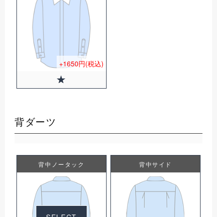
+1650円(税込)
背ダーツ
背中ノータック
背中サイド
0円(税込)
SELECT