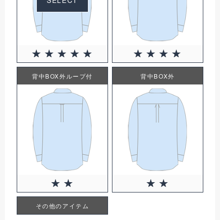
背中BOX外ループ付
背中BOX外
その他のアイテム