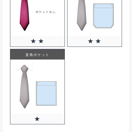
0円(税込)
直角ポケット