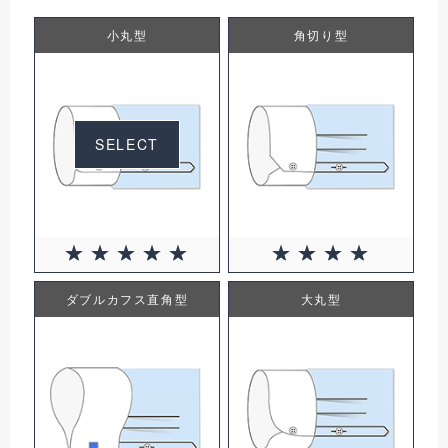
小丸型
角切り型
SELECT
0円(税込)
ダブルカフス直角型
大丸型