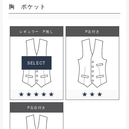
胸 ポケット
レギュラー P無し
P左付き
SELECT
P左右付き