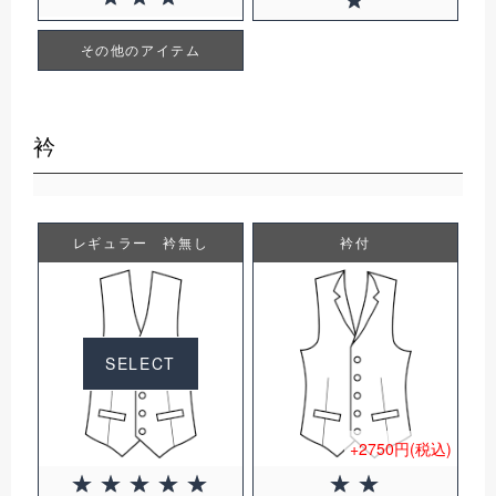
その他のアイテム
衿
レギュラー 衿無し
衿付
SELECT
+2750円(税込)