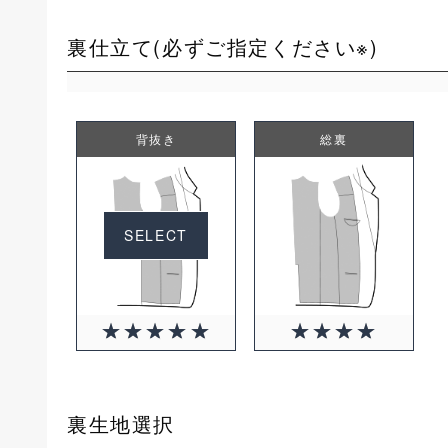
裏仕立て(必ずご指定ください※)
背抜き
総裏
+2750円(税込)
SELECT
裏生地選択