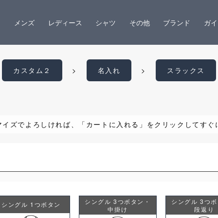
メンズ
レディース
シャツ
その他
ブランド
ガイ
カスタム２
名入れ
スラックス
マイズでよろしければ、「カートに入れる」をクリックしてすぐ
シングル 3つボタン・
シングル 3つ
シングル 1つボタン
中掛け
段返り