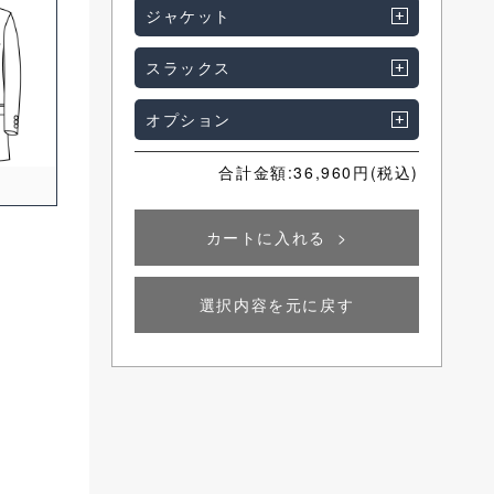
ジャケット
スラックス
SELECT
オプション
合計金額:
36,960
円(税込)
カートに入れる
袖ボタン
選択内容を元に戻す
4つボタンキッシング
4つボタン重ね
SELECT