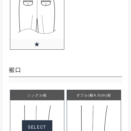
裾口
シングル裾
ダブル(幅4.0cm)裾
SELECT