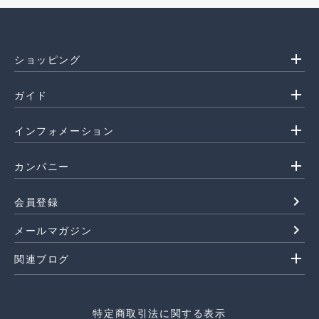
add
ショッピング
add
ガイド
add
インフォメーション
add
カンパニー
navigate_next
会員登録
navigate_next
メールマガジン
add
関連ブログ
特定商取引法に関する表示