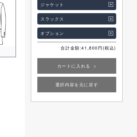
ジャケット
スラックス
SELECT
オプション
合計金額:
41,800
円(税込)
カートに入れる
袖ボタン
選択内容を元に戻す
4つボタンキッシング
4つボタン重ね
SELECT