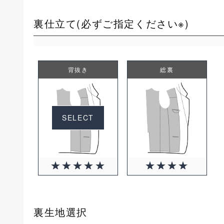
裏仕立て(必ずご指定ください※)
背抜き
総裏
+2750円(税込)
SELECT
裏生地選択