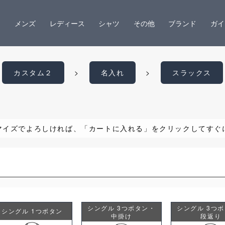
メンズ
レディース
シャツ
その他
ブランド
ガイ
カスタム２
名入れ
スラックス
マイズでよろしければ、「カートに入れる」をクリックしてすぐ
シングル 3つボタン・
シングル 3つ
シングル 1つボタン
中掛け
段返り