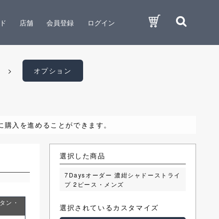
ド
店舗
会員登録
ログイン
オプション
に購入を進めることができます。
選択した商品
ベント
7Daysオーダー 濃紺シャドーストライ
プ 2ピース・メンズ
ボタン・
サイドベンツ
センターベント
選択されているカスタマイズ