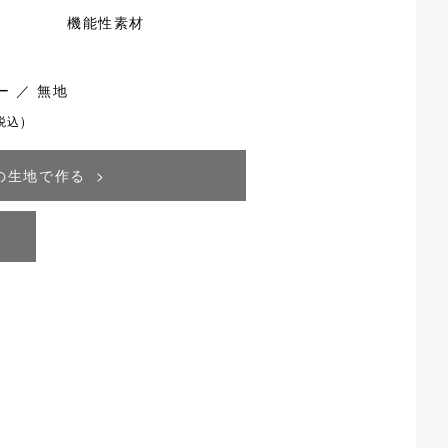
機能性素材
 ／ 無地
税込)
の生地で作る