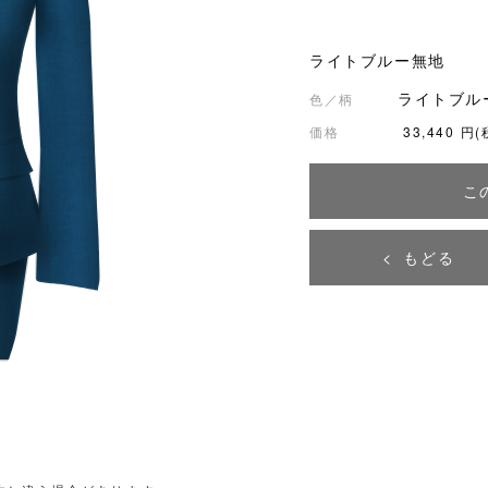
ライトブルー無地
ライトブルー
色／柄
価格
33,440
円(
こ
もどる