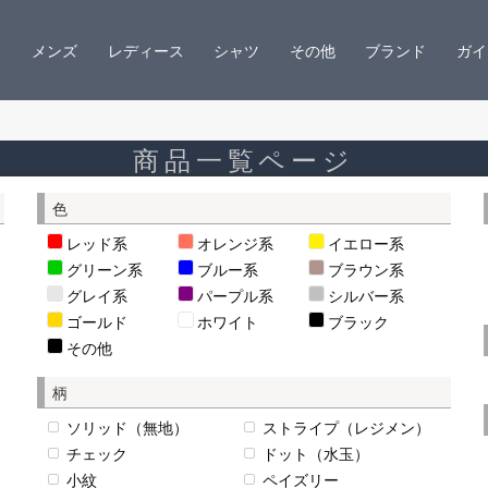
メンズ
レディース
シャツ
その他
ブランド
ガイ
商品一覧ページ
色
レッド系
オレンジ系
イエロー系
グリーン系
ブルー系
ブラウン系
グレイ系
パープル系
シルバー系
ゴールド
ホワイト
ブラック
その他
柄
ソリッド（無地）
ストライプ（レジメン）
チェック
ドット（水玉）
小紋
ペイズリー