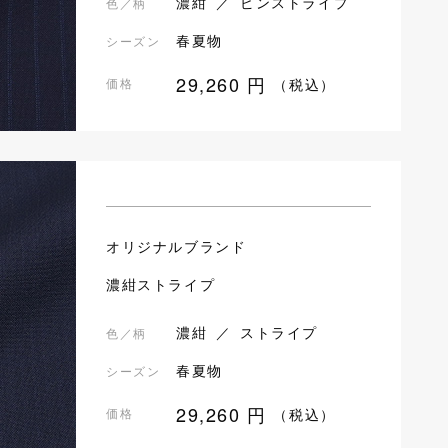
濃紺 ／ ピンストライプ
色／柄
春夏物
シーズン
29,260
円
価格
（税込）
オリジナルブランド
濃紺ストライプ
濃紺 ／ ストライプ
色／柄
春夏物
シーズン
29,260
円
価格
（税込）