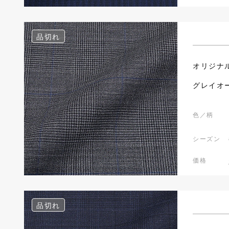
品切れ
オリジナ
グレイオ
色／柄
シーズン
価格
品切れ