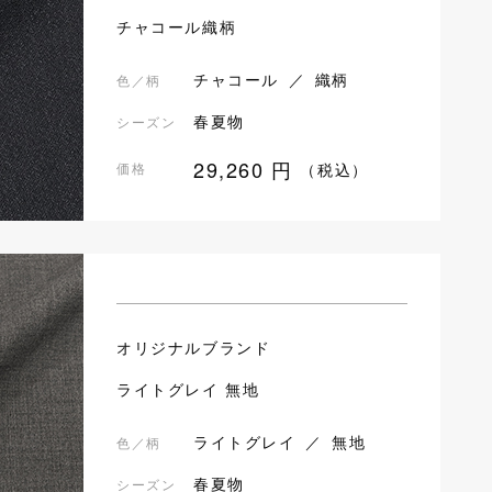
チャコール織柄
チャコール ／ 織柄
色／柄
春夏物
シーズン
29,260
円
価格
（税込）
オリジナルブランド
ライトグレイ 無地
ライトグレイ ／ 無地
色／柄
春夏物
シーズン