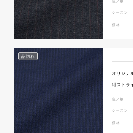
色／柄
シーズン
価格
品切れ
オリジナ
紺ストラ
色／柄
シーズン
価格