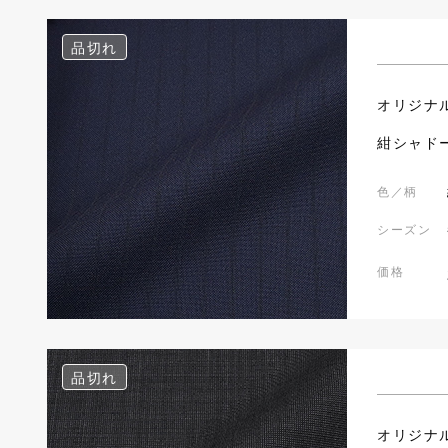
品切れ
オリジナ
紺シャド
色／柄
シーズン
価格
品切れ
オリジナ