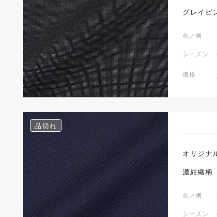
グレイピ
色／柄
シーズン
価格
品切れ
オリジナ
濃紺織柄
色／柄
シーズン