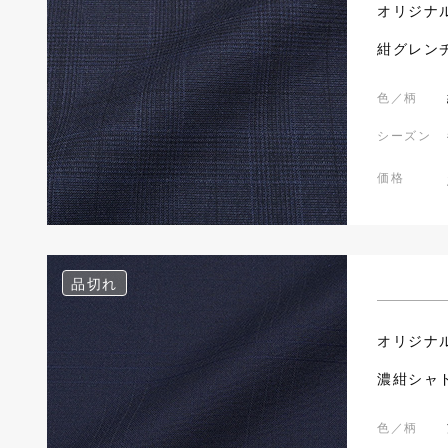
オリジナ
紺グレン
色／柄
シーズン
価格
品切れ
オリジナ
濃紺シャ
色／柄