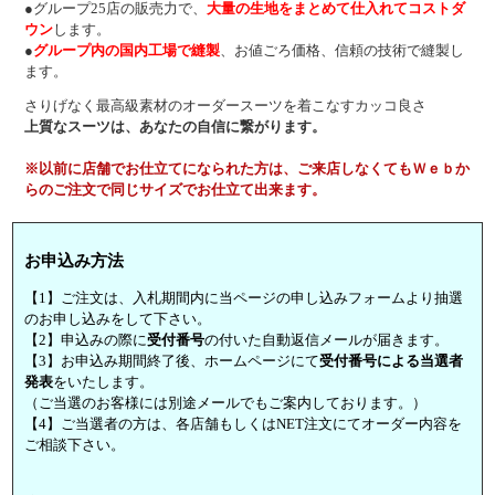
●グループ25店の販売力で、
大量の生地をまとめて仕入れてコストダ
ウン
します。
●
グループ内の国内工場で縫製
、お値ごろ価格、信頼の技術で縫製し
ます。
さりげなく最高級素材のオーダースーツを着こなすカッコ良さ
上質なスーツは、あなたの自信に繋がります。
※以前に店舗でお仕立てになられた方は、ご来店しなくてもＷｅｂか
らのご注文で同じサイズでお仕立て出来ます。
お申込み方法
【1】ご注文は、入札期間内に当ページの申し込みフォームより抽選
のお申し込みをして下さい。
【2】申込みの際に
受付番号
の付いた自動返信メールが届きます。
【3】お申込み期間終了後、ホームページにて
受付番号による当選者
発表
をいたします。
（ご当選のお客様には別途メールでもご案内しております。）
【4】ご当選者の方は、各店舗もしくはNET注文にてオーダー内容を
ご相談下さい。