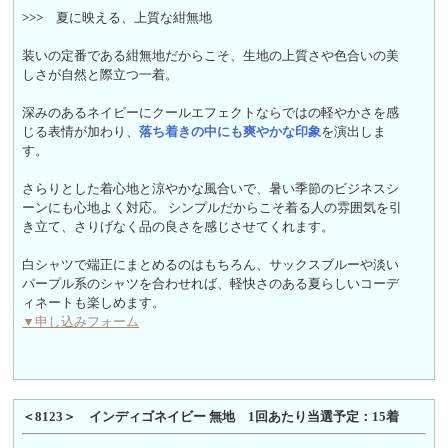
>>>
夏に映える、上質な紺無地
装いの定番である紺無地だからこそ、生地の上質さや色合いの美
しさが自然と際立つ一着。
深みのあるネイビーにクールエフェクトならではの軽やかさを感
じる表情が加わり、
落ち着きの中にも爽やかな印象
を演出しま
す。
さらりとした着心地と涼やかな風合いで、暑い季節のビジネスシ
ーンにも心地よく対応。 シンプルだからこそ着る人の雰囲気を引
き立て、さりげなく品の良さを感じさせてくれます。
白シャツで端正にまとめるのはもちろん、サックスブルーや淡い
パープル系のシャツを合わせれば、軽快さのある夏らしいコーデ
ィネートも楽しめます。
▼申し込みフォーム
＜8123＞ インディゴネイビー 無地 1回あたり当選予定：15着