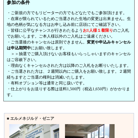
参加の条件
・ご新規の方でもリピーターの方でもどなたでもご参加頂けます。
・在庫が限られているためご当選された生地の変更は出来ません。生
地の色柄が気になる方はお申し込み前に店頭にてご確認下さい。
・皆様に公平なチャンスが行きわたるよう
お1人様１着限り
のご入札
でお願いします。ご本人様以外のご入札はご遠慮ください。
・ご当選後のキャンセルは原則できません。
変更や申込みキャンセル
は申込期間中
にお願い致します。
＞＞抽選でご購入頂けないお客様もいらっしゃいますのキャンセル
はご容赦下さい。
・理由なくキャンセルされた方は以降のご入札をお断りいたします。
・ご当選された方は、２週間以内にご購入をお願い致します。２週間
経ちますとご当選の権利は消滅いたします。
・有料オプション等は通常と同じ扱いです。
・仕上がりをお送りする際は送料1,500円（税込1,650円）がかかりま
す。
■ エルメネジルド・ゼニア