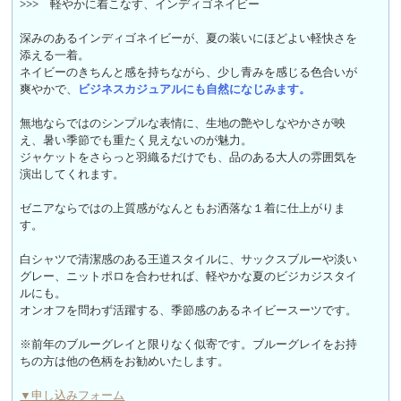
>>>
軽やかに着こなす、インディゴネイビー
深みのあるインディゴネイビーが、夏の装いにほどよい軽快さを
添える一着。
ネイビーのきちんと感を持ちながら、少し青みを感じる色合いが
爽やかで、
ビジネスカジュアルにも自然になじみます。
無地ならではのシンプルな表情に、生地の艶やしなやかさが映
え、暑い季節でも重たく見えないのが魅力。
ジャケットをさらっと羽織るだけでも、品のある大人の雰囲気を
演出してくれます。
ゼニアならではの上質感がなんともお洒落な１着に仕上がりま
す。
白シャツで清潔感のある王道スタイルに、サックスブルーや淡い
グレー、ニットポロを合わせれば、軽やかな夏のビジカジスタイ
ルにも。
オンオフを問わず活躍する、季節感のあるネイビースーツです。
※前年のブルーグレイと限りなく似寄です。ブルーグレイをお持
ちの方は他の色柄をお勧めいたします。
▼申し込みフォーム