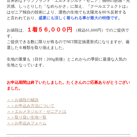
世界的なトップブランド「エルメネジルド・ゼニア」独特の艶感・光
沢感、しっとりした「なめらかさ」に加え、『クールエフェクトは』
はゼニア独自の技術により、濃色の生地でも太陽光を80％反射する
と言われており、
盛夏にも涼しく着られる事が最大の特徴です。
１着５６,０００円
お値段は、
（税込61,600円）でのご提供で
す。
ご提供できる数に限りが有るのでNET限定抽選形式になりますが、厳
選した６種類を取り揃えました。
生地の重量も（目付：200g前後）とこれからの季節に最適な人気の
生地となっています。
お申込期間は終了いたしました。たくさんのご応募ありがとうござい
ました。
＞＞お値段の秘訣
＞＞お申込み方法について
＞＞エルメネジルド・ゼニアとは
＞＞取り扱い生地一覧
＞＞お申込みフォーム