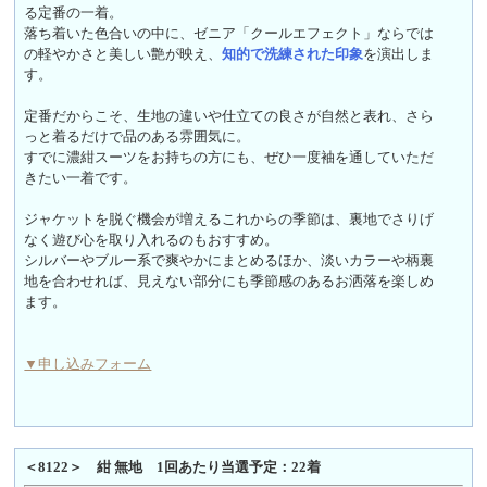
る定番の一着。
落ち着いた色合いの中に、ゼニア「クールエフェクト」ならでは
の軽やかさと美しい艶が映え、
知的で洗練された印象
を演出しま
す。
定番だからこそ、生地の違いや仕立ての良さが自然と表れ、さら
っと着るだけで品のある雰囲気に。
すでに濃紺スーツをお持ちの方にも、ぜひ一度袖を通していただ
きたい一着です。
ジャケットを脱ぐ機会が増えるこれからの季節は、裏地でさりげ
なく遊び心を取り入れるのもおすすめ。
シルバーやブルー系で爽やかにまとめるほか、淡いカラーや柄裏
地を合わせれば、見えない部分にも季節感のあるお洒落を楽しめ
ます。
▼申し込みフォーム
＜8122＞ 紺 無地 1回あたり当選予定：22着