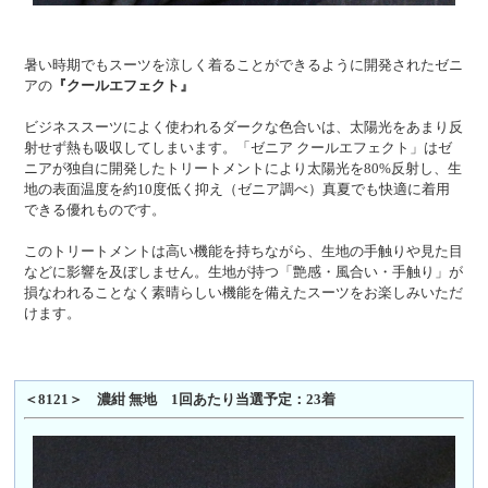
暑い時期でもスーツを涼しく着ることができるように開発されたゼニ
アの
『クールエフェクト』
ビジネススーツによく使われるダークな色合いは、太陽光をあまり反
射せず熱も吸収してしまいます。「ゼニア クールエフェクト」はゼ
ニアが独自に開発したトリートメントにより太陽光を80%反射し、生
地の表面温度を約10度低く抑え（ゼニア調べ）真夏でも快適に着用
できる優れものです。
このトリートメントは高い機能を持ちながら、生地の手触りや見た目
などに影響を及ぼしません。生地が持つ「艶感・風合い・手触り」が
損なわれることなく素晴らしい機能を備えたスーツをお楽しみいただ
けます。
＜8121＞ 濃紺 無地 1回あたり当選予定：23着